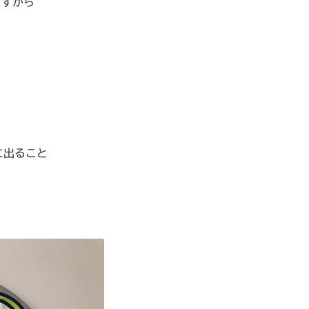
ますから
！
に出ること