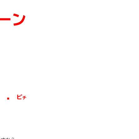
ーン
．．
ピ
チ