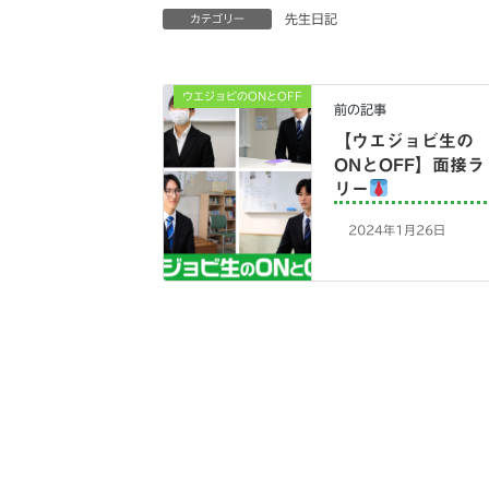
先生日記
カテゴリー
ウエジョビのONとOFF
前の記事
【ウエジョビ生の
ONとOFF】面接ラ
リー
2024年1月26日