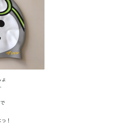
しょ
す
いで
よっ！