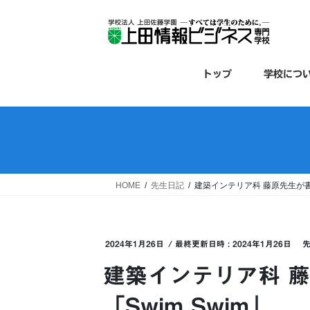
コ
ナ
ン
ビ
テ
ゲ
ン
ー
ツ
シ
トップ
学校につ
へ
ョ
ス
ン
キ
に
ッ
移
プ
動
HOME
先生日記
建築インテリア科 藤原先生が書き
2024年1月26日
/ 最終更新日時 :
2024年1月26日
建築インテリア科 
「Swim Swim」