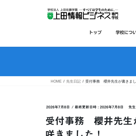
コ
ナ
ン
ビ
テ
ゲ
ン
ー
ツ
シ
トップ
学校につ
へ
ョ
ス
ン
キ
に
ッ
移
プ
動
HOME
先生日記
受付事務 櫻井先生が書きま
2026年7月8日
/ 最終更新日時 :
2026年7月8日
先生
受付事務 櫻井先生
咲きました！