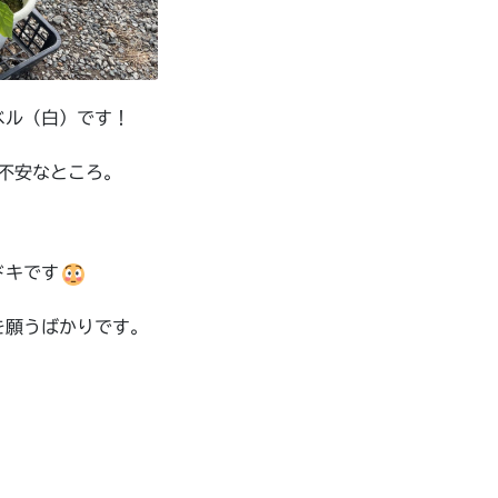
ベル（白）です！
･不安なところ。
ドキです
を願うばかりです。