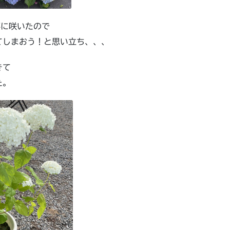
事に咲いたので
てしまおう！と思い立ち、、、
きて
た。