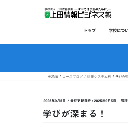
コ
ナ
ン
ビ
テ
ゲ
ン
ー
ツ
シ
トップ
学校につ
へ
ョ
ス
ン
キ
に
ッ
移
プ
動
HOME
コースブログ
情報システム科
学びが
2025年9月5日
/ 最終更新日時 :
2025年9月5日
管理
学びが深まる！