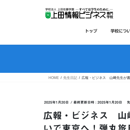
コ
ナ
ン
ビ
テ
ゲ
ン
ー
ツ
シ
トップ
学校につ
へ
ョ
ス
ン
キ
に
ッ
移
プ
動
HOME
先生日記
広報・ビジネス 山﨑先生が
2025年1月20日
/ 最終更新日時 :
2025年1月20日
広報・ビジネス 山
いで東京へ！弾丸旅