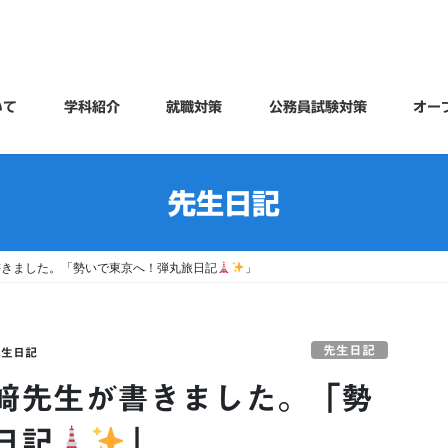
いて
学科紹介
就職対策
公務員試験対策
オー
先生日記
書きました。「勢いで東京へ！弾丸旅日記
」
先生日記
先生日記
﨑先生が書きました。「勢
日記
」