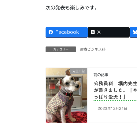
次の発表も楽しみです。
Facebook
X
医療ビジネス科
カテゴリー
先生日記
前の記事
公務員科 堀内先
が書きました。「
っぱり愛犬！」
2023年12月21日