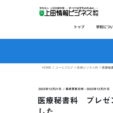
コ
ナ
ン
ビ
テ
ゲ
ン
ー
ツ
シ
トップ
学校につ
へ
ョ
ス
ン
キ
に
ッ
移
プ
動
HOME
コースブログ
医療ビジネス科
医療秘
2023年12月21日
/ 最終更新日時 :
2023年12月21日
医療秘書科 プレゼ
した