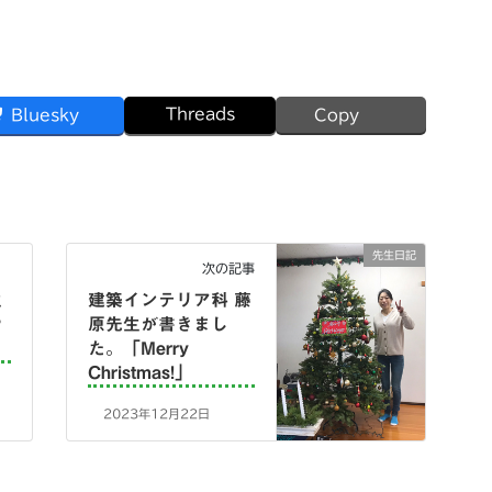
Threads
Bluesky
Copy
先生日記
次の記事
生
建築インテリア科 藤
や
原先生が書きまし
た。「Merry
Christmas!」
2023年12月22日