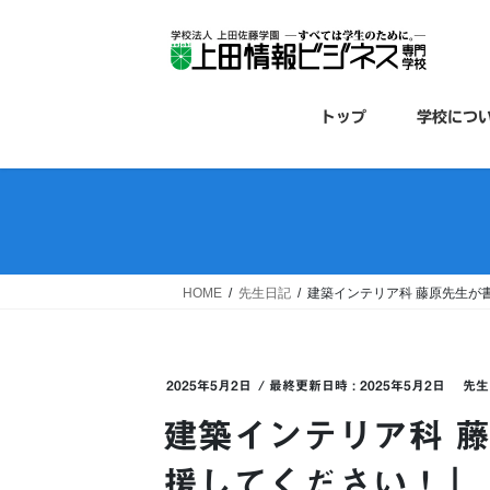
コ
ナ
ン
ビ
テ
ゲ
ン
ー
ツ
シ
トップ
学校につ
へ
ョ
ス
ン
キ
に
ッ
移
プ
動
HOME
先生日記
建築インテリア科 藤原先生が
2025年5月2日
/ 最終更新日時 :
2025年5月2日
先生
建築インテリア科 
援してください！」