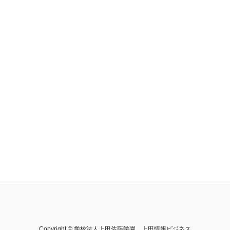
【一般向け】講座・講演
お問い合わせ先
〒386-0012 長野県上田市中央３−７−５
電話 0268-22-0255 FAX 0268-23-5459
平日 8:30〜20:00 土8:30〜17:00
Copyright © 学校法人上田佐藤学園 上田情報ビジネス