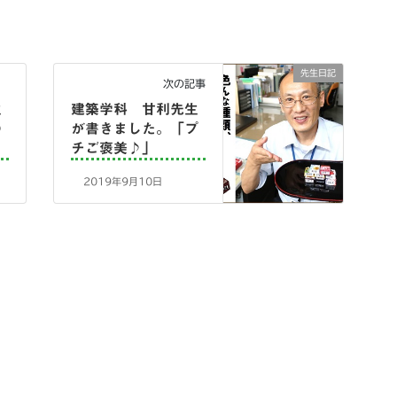
先生日記
次の記事
生
建築学科 甘利先生
の
が書きました。「プ
チご褒美♪」
2019年9月10日