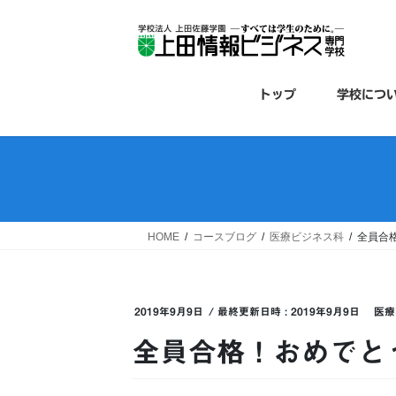
コ
ナ
ン
ビ
テ
ゲ
ン
ー
ツ
シ
トップ
学校につ
へ
ョ
ス
ン
キ
に
ッ
移
プ
動
HOME
コースブログ
医療ビジネス科
全員合
2019年9月9日
/ 最終更新日時 :
2019年9月9日
医療
全員合格！おめでと