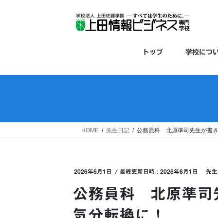
コ
ナ
ン
ビ
テ
ゲ
ン
ー
ツ
シ
トップ
学校につ
へ
ョ
ス
ン
キ
に
ッ
移
プ
動
HOME
先生日記
公務員科 北原準司先生が書
2026年6月1日
/ 最終更新日時 :
2026年6月1日
先生
公務員科 北原準司
気分転換に！