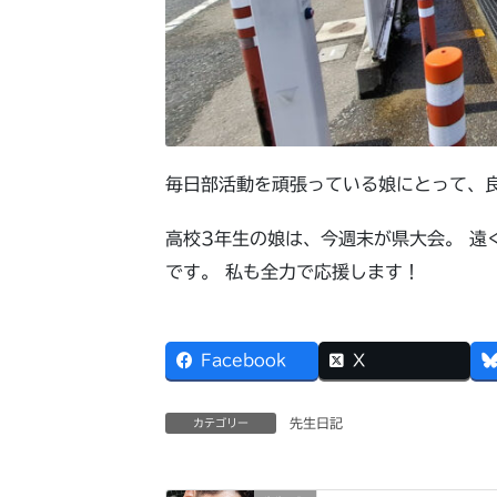
毎日部活動を頑張っている娘にとって、
高校
3
年生の娘は、今週末が県大会。 遠
です。 私も全力で応援します！
Facebook
X
先生日記
カテゴリー