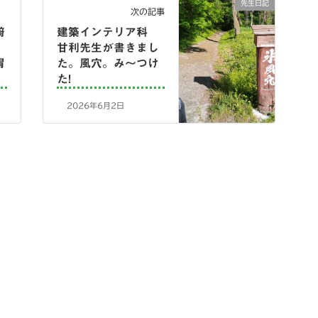
先生日記
次の記事
﨑
建築インテリア科
。
甘利先生が書きまし
胃
た。風穴。み～つけ
た!
2026年6月2日