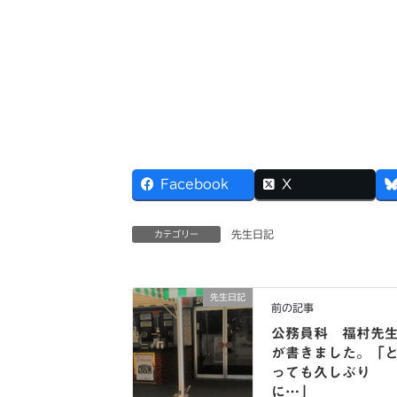
Facebook
X
先生日記
カテゴリー
先生日記
前の記事
公務員科 福村先
が書きました。「
っても久しぶり
に…」