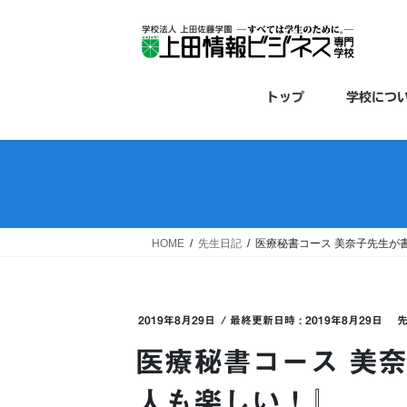
コ
ナ
ン
ビ
テ
ゲ
ン
ー
ツ
シ
トップ
学校につ
へ
ョ
ス
ン
キ
に
ッ
移
プ
動
HOME
先生日記
医療秘書コース 美奈子先生が
2019年8月29日
/ 最終更新日時 :
2019年8月29日
医療秘書コース 美
人も楽しい！』