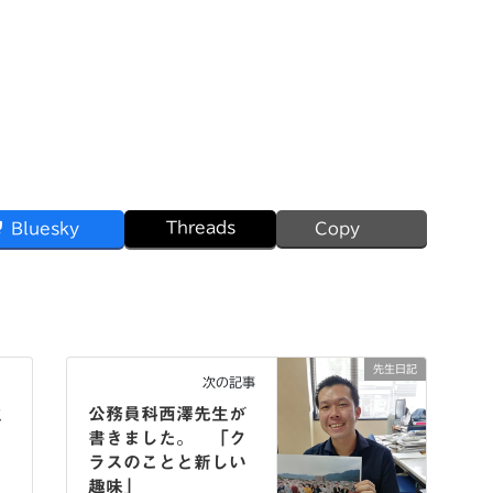
Threads
Bluesky
Copy
先生日記
次の記事
生
公務員科西澤先生が
と
書きました。 「ク
ラスのことと新しい
趣味」