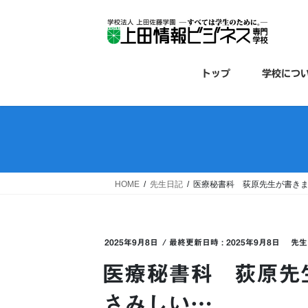
コ
ナ
ン
ビ
テ
ゲ
ン
ー
ツ
シ
トップ
学校につ
へ
ョ
ス
ン
キ
に
ッ
移
プ
動
HOME
先生日記
医療秘書科 荻原先生が書き
2025年9月8日
/ 最終更新日時 :
2025年9月8日
先生
医療秘書科 荻原先
さみしい…