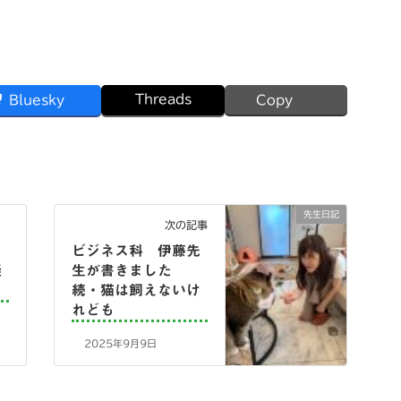
Threads
Bluesky
Copy
先生日記
次の記事
科
ビジネス科 伊藤先
疑
生が書きました
続・猫は飼えないけ
れども
2025年9月9日