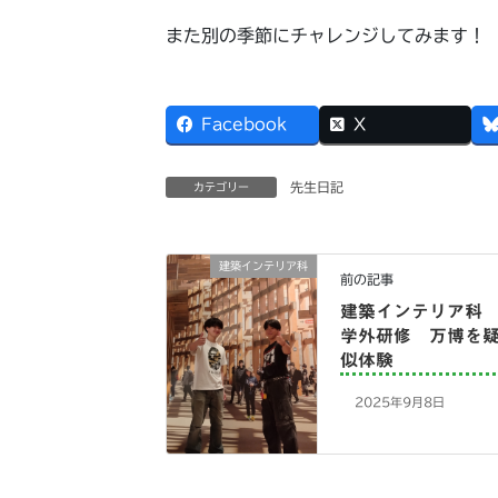
また別の季節にチャレンジしてみます！
Facebook
X
先生日記
カテゴリー
建築インテリア科
前の記事
建築インテリア
学外研修 万博を
似体験
2025年9月8日