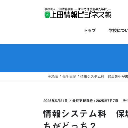
コ
ナ
ン
ビ
テ
ゲ
ン
ー
ツ
シ
トップ
学校につ
へ
ョ
ス
ン
キ
に
ッ
移
プ
動
HOME
先生日記
情報システム科 保坂先生が
2025年5月21日
/ 最終更新日時 :
2025年7月7日
先
情報システム科 保
ちがどっち？