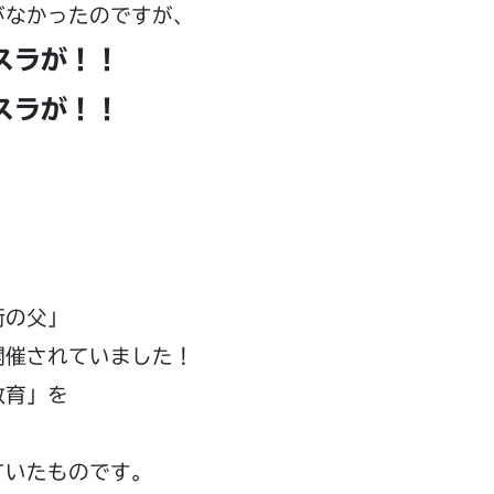
がなかったのですが、
スラが！！
スラが！！
術の父」
開催されていました！
教育」を
ていたものです。