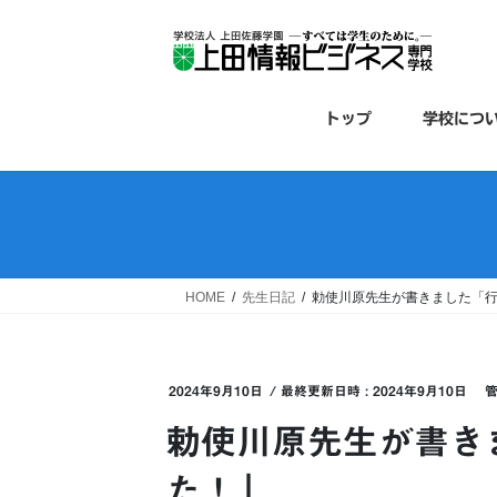
コ
ナ
ン
ビ
テ
ゲ
ン
ー
ツ
シ
トップ
学校につ
へ
ョ
ス
ン
キ
に
ッ
移
プ
動
HOME
先生日記
勅使川原先生が書きました「
2024年9月10日
/ 最終更新日時 :
2024年9月10日
勅使川原先生が書き
た！」