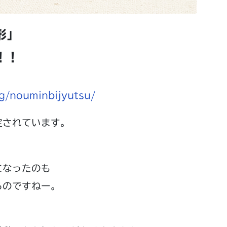
形」
！！
！
og/nouminbijyutsu/
定されています。
になったのも
るのですねー。