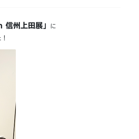
n 信州上田展」
に
た！