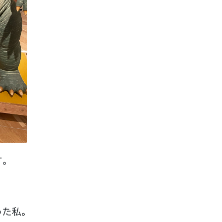
す。
った私。