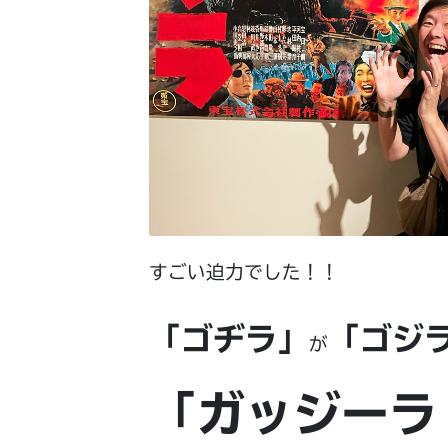
すごい迫力でした！！
「ゴヂラ」
「ゴジ
が
「ガッジーラ