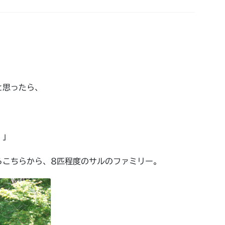
と思ったら、
！」
らこちらから、
8
匹程度のサルのファミリー。