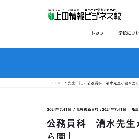
コ
ナ
ン
ビ
テ
ゲ
ン
ー
ツ
シ
トップ
学校につ
へ
ョ
ス
ン
キ
に
ッ
移
プ
動
HOME
先生日記
公務員科 清水先生が書きま
2024年7月1日
/ 最終更新日時 :
2024年7月1日
先生
公務員科 清水先生
ら園」