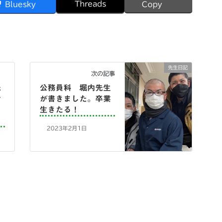
Threads
Bluesky
Copy
先生日記
次の記事
先
公務員科 堀内先生
今
が書きました。卒業
生きたる！
2023年2月1日