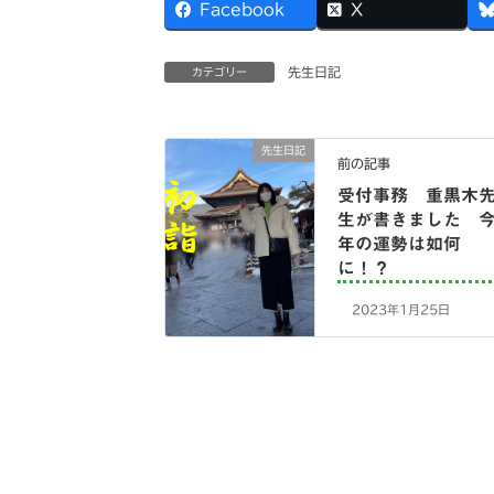
Facebook
X
先生日記
カテゴリー
先生日記
前の記事
受付事務 重黒木
生が書きました 
年の運勢は如何
に！？
2023年1月25日