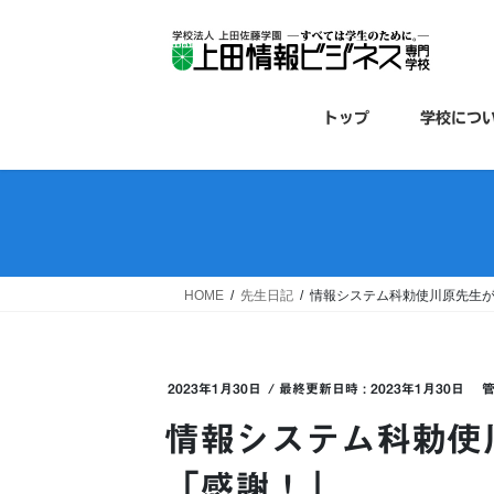
コ
ナ
ン
ビ
テ
ゲ
ン
ー
ツ
シ
トップ
学校につ
へ
ョ
ス
ン
キ
に
ッ
移
プ
動
HOME
先生日記
情報システム科勅使川原先生
2023年1月30日
/ 最終更新日時 :
2023年1月30日
情報システム科勅使
「感謝！」