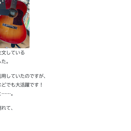
注文している
した。
利用していたのですが、
などでも大活躍です！
と……。
割れて、
。