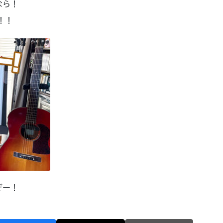
なら！
！！
ぞー！